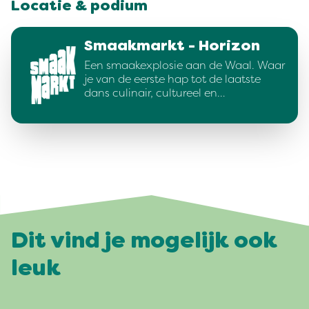
Locatie & podium
Smaakmarkt - Horizon
Een smaakexplosie aan de Waal. Waar
je van de eerste hap tot de laatste
dans culinair, cultureel en…
Dit vind je mogelijk ook
leuk