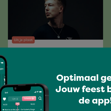
Uit je plaat
STAN CHRIST
Optimaal ge
Volledig programma
Jouw feest b
de app!