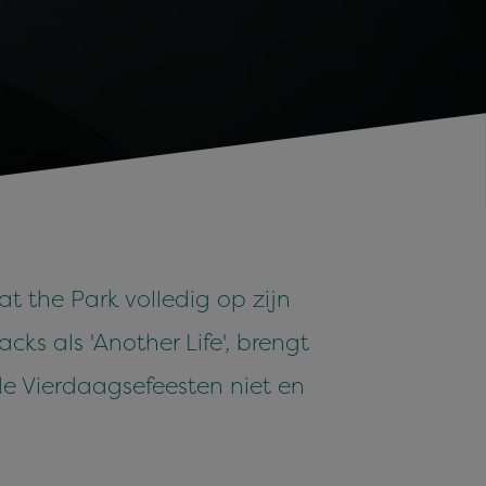
t the Park volledig op zijn
ks als 'Another Life', brengt
 de Vierdaagsefeesten niet en