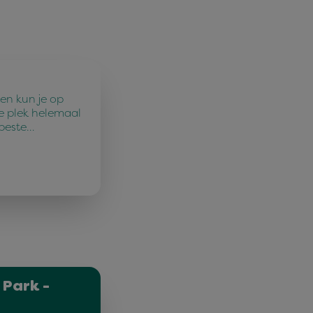
en kun je op
e plek helemaal
 beste…
 Park -