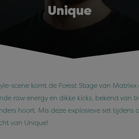
Unique
tyle-scene komt de Forest Stage van Matrixx a
de raw energy en dikke kicks, bekend van trac
nders hoort. Mis deze explosieve set tijdens
cht van Unique!