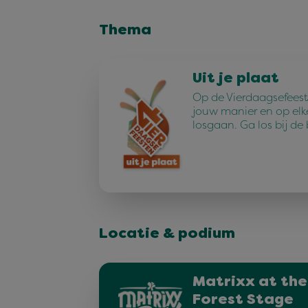
Thema
Uit je plaat
Op de Vierdaagsefeest
jouw manier en op elk
losgaan. Ga los bij de
Locatie & podium
Matrixx at the
Forest Stage