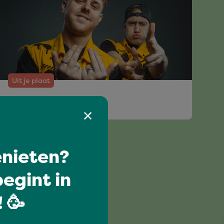
Uit je plaat
DUAL DAMAGE
nieten?
egint in
 🥳