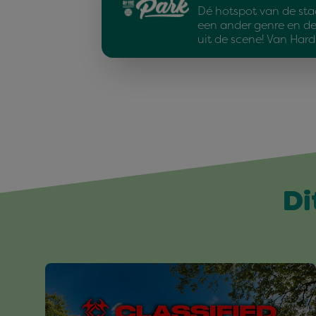
Dé hotspot van de sta
een ander genre en d
uit de scene! Van Har
Di