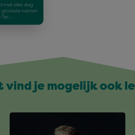
d met elke dag
e grootste namen
d-Tec…
t vind je mogelijk ook l