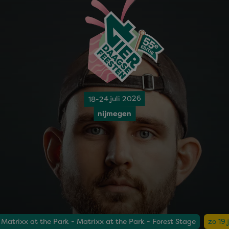
18-24 juli 2026
nijmegen
Matrixx at the Park - Matrixx at the Park - Forest Stage
zo 19 