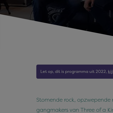
Let op, dit is programma uit 2022,
ki
Stomende rock, opzwepende roc
gangmakers van Three of a Kind