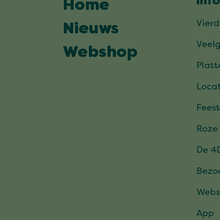
Inf
Home
Vier
Nieuws
Veel
Webshop
Plat
Locat
Feest
Roze
De 4
Bezo
Webs
App