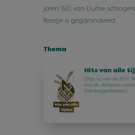
jaren ’60; van Duitse schlager
feestje is gegarandeerd.
Thema
Hits van alle ti
Of je nu van de 80's, 90
houdt, de beste classi
Vierdaagsefeesten! …