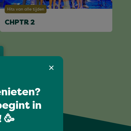
Hits van alle tijden
CHPTR 2
nieten?
egint in
 🥳