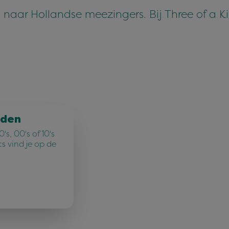
s naar Hollandse meezingers. Bij Three of a K
jden
's, 00's of 10's
cs vind je op de