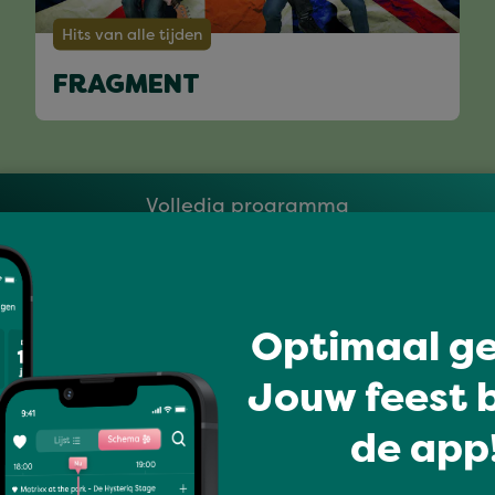
Hits van alle tijden
FRAGMENT
Volledig programma
Optimaal ge
Jouw feest b
de app!