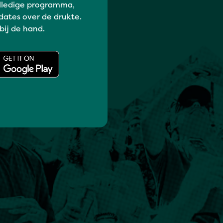
lledige programma,
dates over de drukte.
 bij de hand.