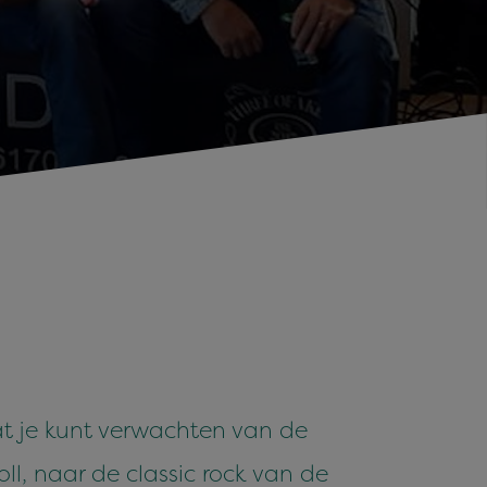
at je kunt verwachten van de
ll, naar de classic rock van de