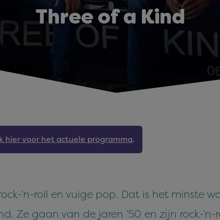
Three of a Kind
jk hier voor het actuele programma
.
k-’n-roll en vuige pop. Dat is het minste w
. Ze gaan van de jaren ’50 en zijn rock-’n-ro