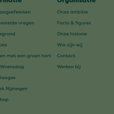
ormatie
Organisatie
daagsefeesten
Onze ambitie
gestelde vragen
Facts & figures
tegrond
Onze historie
ies
Wie zijn wij
en met een groen hart
Contact
 Woensdag
Werken bij
Daagse
ek Nijmegen
hop