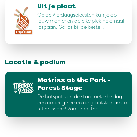
Uit je plaat
Op de Vierdaagsefeesten kun je op
jouw manier en op elke plek helemaal
losgaan. Ga los bij de beste…
Locatie & podium
Matrixx at the Park -
Forest Stage
Dé hotspot van de stad met elke dag
een ander genre en de grootste namen
uit de scene! Van Hard-Tec…