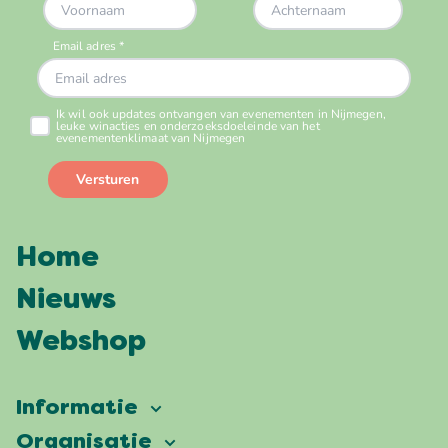
Home
Nieuws
Webshop
Informatie
Vierdaagsefeesten
Organisatie