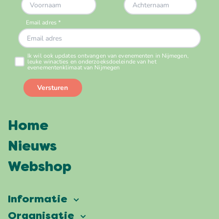
Home
Nieuws
Webshop
Informatie
Vierdaagsefeesten
Organisatie