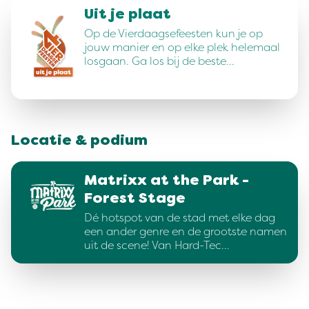
Uit je plaat
Op de Vierdaagsefeesten kun je op
jouw manier en op elke plek helemaal
losgaan. Ga los bij de beste…
Locatie & podium
Matrixx at the Park -
Forest Stage
Dé hotspot van de stad met elke dag
een ander genre en de grootste namen
uit de scene! Van Hard-Tec…