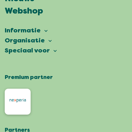
Webshop
Informatie
Vierdaagsefeesten
Organisatie
Onze ambitie
Veelgestelde vragen
Speciaal voor
Partners
Facts & figures
Plattegrond
Vierdaagsefeesten Business
Onze historie
Locaties
Premium partner
Pers
Wie zijn wij
Feesten met een groen hart
Organisatoren
Contact
Roze Woensdag
Omwonenden
Werken bij
De 4Daagse
Artiesten en orkesten
Bezoek Nijmegen
Webshop
Partners
App