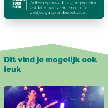
Welkom op het kids- en jongerenplein!
Ontdek mooie verhalen en toffe
weetjes, ga op onderzoek uit e…
Dit vind je mogelijk ook
leuk