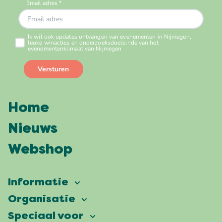
Home
Nieuws
Webshop
Informatie
Vierdaagsefeesten
Organisatie
Onze ambitie
Veelgestelde vragen
Speciaal voor