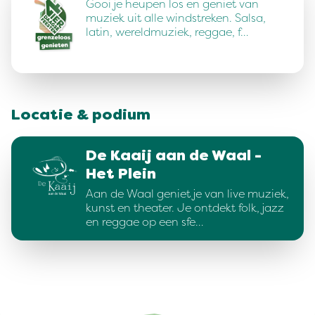
Gooi je heupen los en geniet van
muziek uit alle windstreken. Salsa,
latin, wereldmuziek, reggae, f…
Locatie & podium
De Kaaij aan de Waal -
Het Plein
Aan de Waal geniet je van live muziek,
kunst en theater. Je ontdekt folk, jazz
en reggae op een sfe…