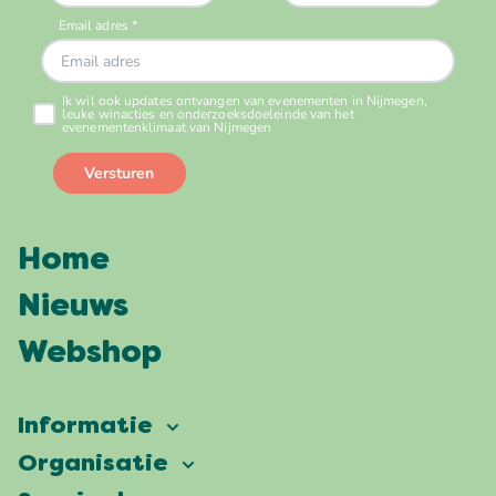
Home
Nieuws
Webshop
Informatie
Vierdaagsefeesten
Organisatie
Onze ambitie
Veelgestelde vragen