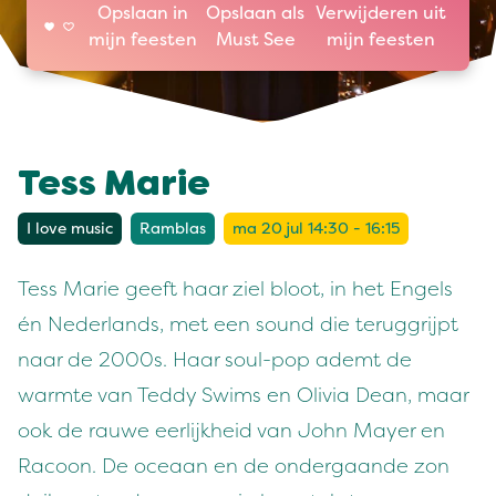
Opslaan in
Opslaan als
Verwijderen uit
mijn feesten
Must See
mijn feesten
Tess Marie
I love music
Ramblas
ma 20 jul 14:30 - 16:15
Tess Marie geeft haar ziel bloot, in het Engels
én Nederlands, met een sound die teruggrijpt
naar de 2000s. Haar soul-pop ademt de
warmte van Teddy Swims en Olivia Dean, maar
ook de rauwe eerlijkheid van John Mayer en
Racoon. De oceaan en de ondergaande zon