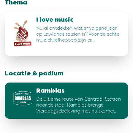
Thema
I love music
Nu al ontdekken wat er volgend jaar
op Lowlands te zien is? Voor de echte
muziekliefhebbers zijn er…
Locatie & podium
Ramblas
De ultieme route van Centraal Station
naar de stad: Ramblas brengt
Vierdaagsebeleving met huiskamer…