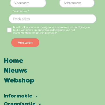
Home
Nieuws
Webshop
Informatie
Vierdaagsefeesten
Organisatie