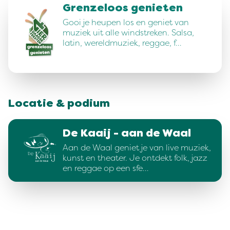
Grenzeloos genieten
Gooi je heupen los en geniet van
muziek uit alle windstreken. Salsa,
latin, wereldmuziek, reggae, f…
Locatie & podium
De Kaaij - aan de Waal
Aan de Waal geniet je van live muziek,
kunst en theater. Je ontdekt folk, jazz
en reggae op een sfe…