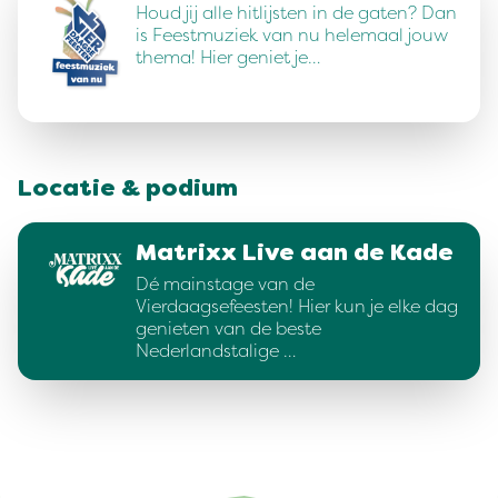
Houd jij alle hitlijsten in de gaten? Dan
is Feestmuziek van nu helemaal jouw
thema! Hier geniet je…
Locatie & podium
Matrixx Live aan de Kade
Dé mainstage van de
Vierdaagsefeesten! Hier kun je elke dag
genieten van de beste
Nederlandstalige …