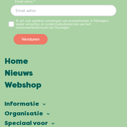
Home
Nieuws
Webshop
Informatie
Vierdaagsefeesten
Organisatie
Onze ambitie
Veelgestelde vragen
Speciaal voor