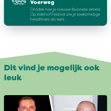
Voerweg
Ontdek hier je nieuwe favoriete artiest.
Op Valkhof Festival zie je toekomstige
headliners als eers…
Dit vind je mogelijk ook
leuk