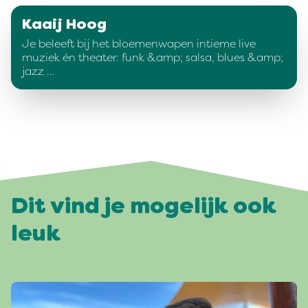
Kaaij Hoog
Je beleeft bij het bloemenwapen intieme live
muziek én theater: funk &amp; salsa, blues &amp;
jazz …
Dit vind je mogelijk ook
leuk