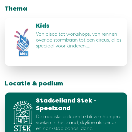
Thema
Kids
Van disco tot workshops, van rennen
over de stormbaan tot een circus, alles
speciaal voor kinderen.…
Locatie & podium
Stadseiland Stek -
Speelzand
De mooiste plek om te blijven hangen:
voeten in het zand, skyline als decor
en non-stop bands, danc…