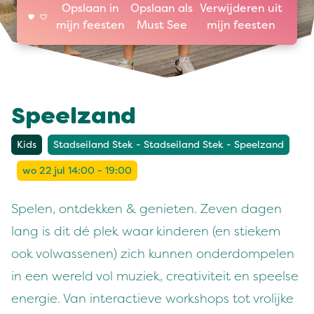
Opslaan in
Opslaan als
Verwijderen uit
mijn feesten
Must See
mijn feesten
Speelzand
Kids
Stadseiland Stek - Stadseiland Stek - Speelzand
wo 22 jul 14:00 - 19:00
Spelen, ontdekken & genieten. Zeven dagen
lang is dit dé plek waar kinderen (en stiekem
ook volwassenen) zich kunnen onderdompelen
in een wereld vol muziek, creativiteit en speelse
energie. Van interactieve workshops tot vrolijke