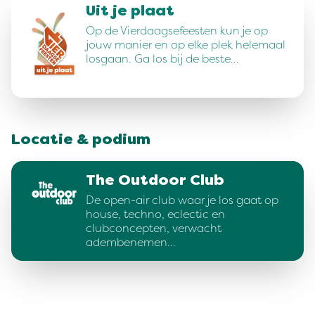
Uit je plaat
Op de Vierdaagsefeesten kun je op
jouw manier en op elke plek helemaal
losgaan. Ga los bij de beste…
Locatie & podium
The Outdoor Club
De open-air club waar je los gaat op
house, techno, eclectic en
clubconcepten, verwacht
adembenemen…