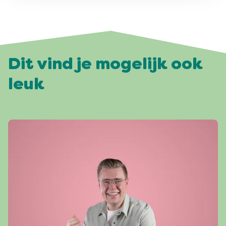
Dit vind je mogelijk ook
leuk