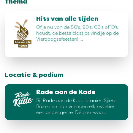
Thema
Hits van alle tijden
Of je nu van de 80's, 90's, 00's of 10's
houdt, de beste classics vind je op de
Vierdaagsefeesten! …
Locatie & podium
Rade aan de Kade
Bij Rade aan de Kade draaien Sjieke
Bazen en hun vrienden elk kwartier
een ander genre. Dé plek waa…