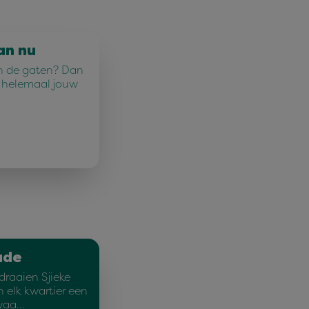
an nu
n in de gaten? Dan
u helemaal jouw
ade
draaien Sjieke
 elk kwartier een
 waa…