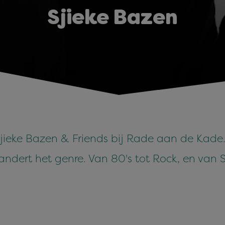
Sjieke Bazen
Sjieke Bazen & Friends bij Rade aan de Kade.
randert het genre. Van 80's tot Rock, en van