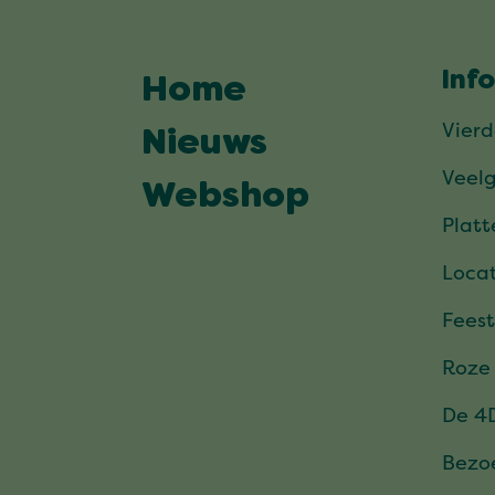
Inf
Home
Vier
Nieuws
Veel
Webshop
Plat
Locat
Feest
Roze
De 4
Bezo