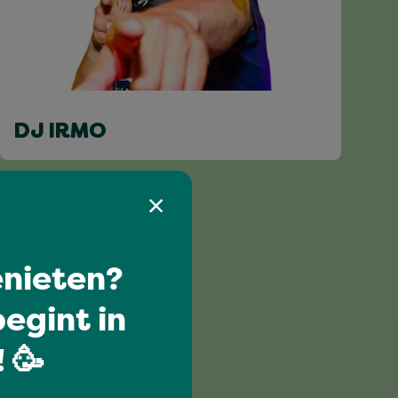
DJ IRMO
nieten?
egint in
 🥳