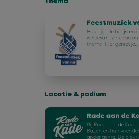
Thema
Feestmuziek v
Houd jij alle hitlijste
is Feestmuziek van n
thema! Hier geniet je…
Locatie & podium
Rade aan de K
Bij Rade aan de Kade 
Bazen en hun vrienden
ander genre. Dé plek