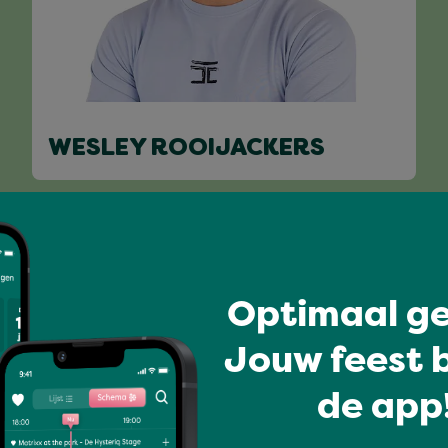
WESLEY ROOIJACKERS
Volledig programma
Optimaal ge
Jouw feest b
de app!