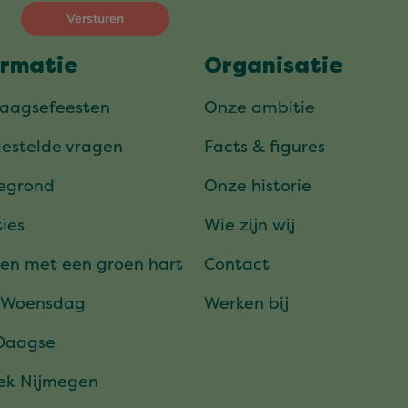
ormatie
Organisatie
daagsefeesten
Onze ambitie
gestelde vragen
Facts & figures
tegrond
Onze historie
ies
Wie zijn wij
en met een groen hart
Contact
 Woensdag
Werken bij
Daagse
ek Nijmegen