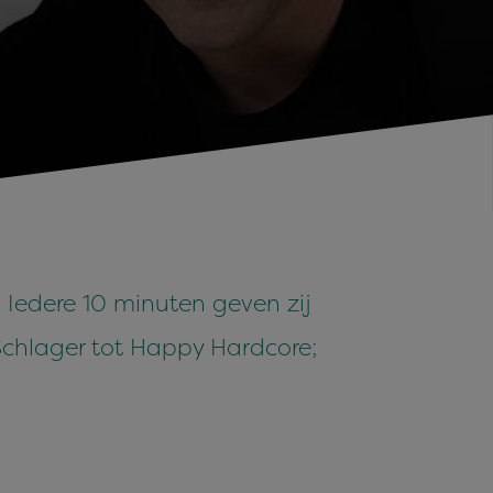
 Iedere 10 minuten geven zij
 Schlager tot Happy Hardcore;