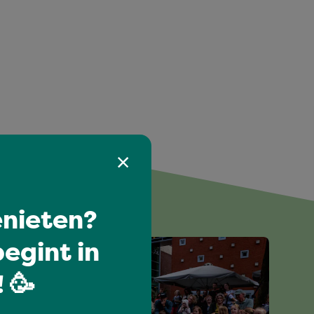
euk
nieten?
egint in
 🥳