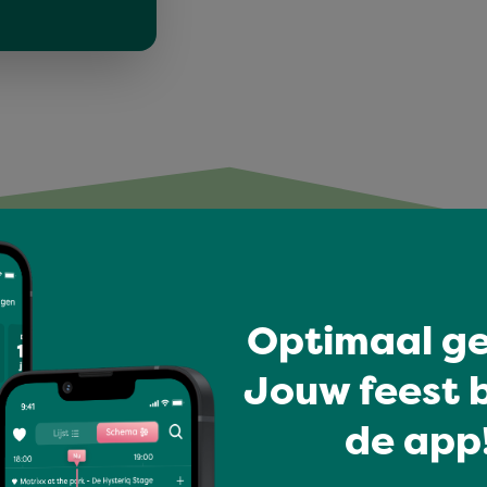
t vind je mogelijk ook l
Optimaal ge
Jouw feest b
de app!