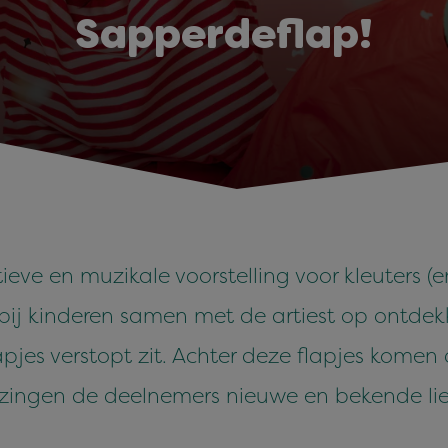
Sapperdeflap!
ieve en muzikale voorstelling voor kleuters (
rbij kinderen samen met de artiest op ontde
pjes verstopt zit. Achter deze flapjes komen 
ingen de deelnemers nieuwe en bekende liedje