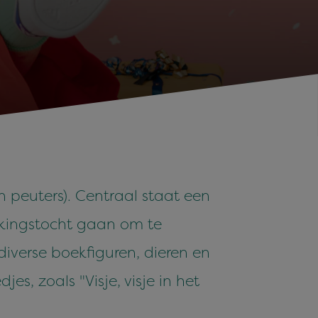
en peuters). Centraal staat een
kkingstocht gaan om te
diverse boekfiguren, dieren en
s, zoals "Visje, visje in het