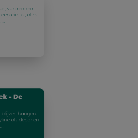
ps, van rennen
een circus, alles
n.…
ek - De
 blijven hangen:
yline als decor en
c…