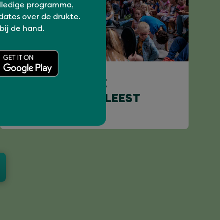
lledige programma,
dates over de drukte.
 bij de hand.
Kids
VOORLEZEN - DE
BURGEMEESTER LEEST
VOOR!