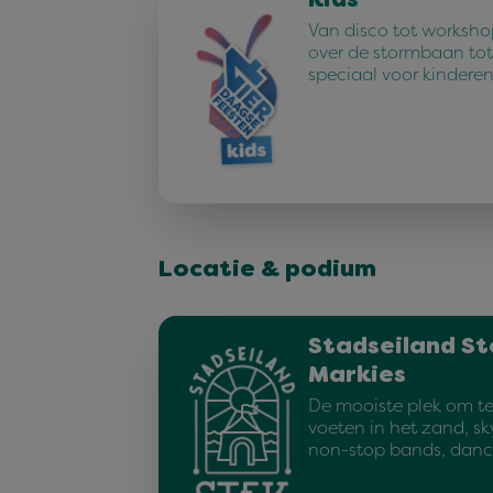
Kids
Van disco tot worksho
over de stormbaan tot 
speciaal voor kindere
Locatie & podium
Stadseiland St
Markies
De mooiste plek om te
voeten in het zand, sk
non-stop bands, dan