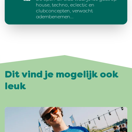
house, techno, eclectic en
clubconcepten, verwacht
adembenemen…
Dit vind je mogelijk ook
leuk