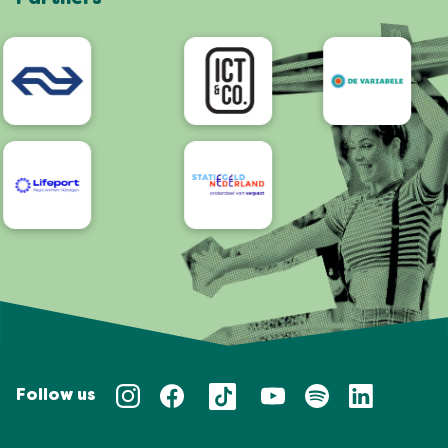
App
Bereikbaarheid/Toegankelijkheid
Follow us