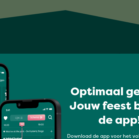
Optimaal ge
Jouw feest b
de app!
Download de app voor het vo