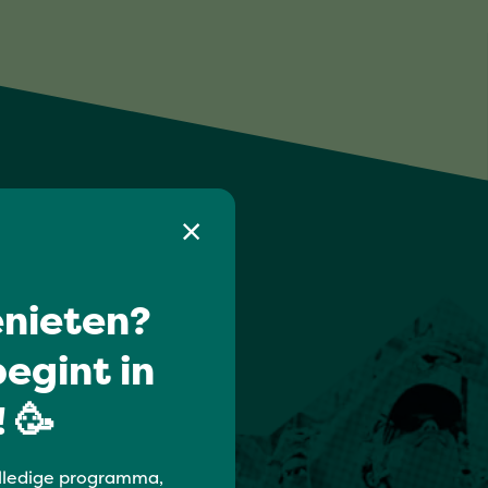
nieten?
egint in
 🥳
lledige programma,