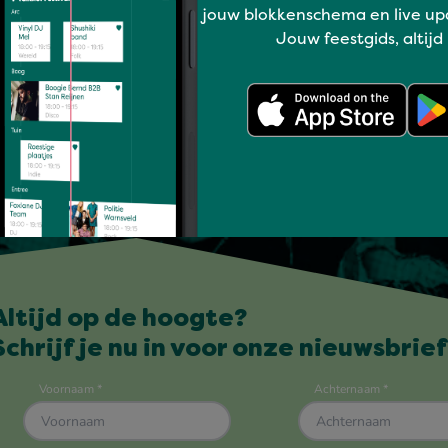
jouw blokkenschema en live up
Jouw feestgids, altijd
Altijd op de hoogte?
Schrijf je nu in voor onze nieuwsbrief