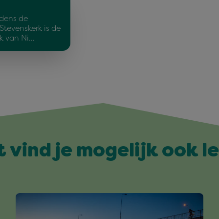
jdens de
Stevenskerk is de
rk van Ni…
t vind je mogelijk ook l