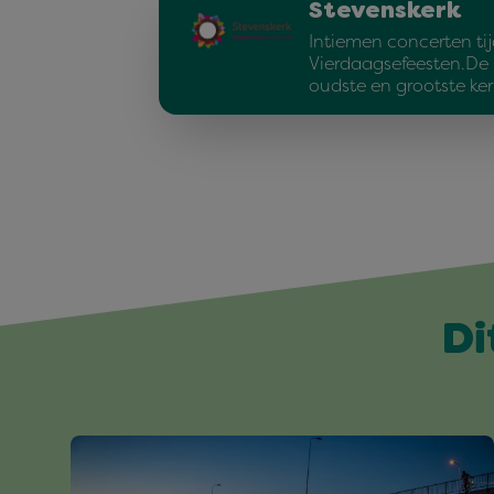
Stevenskerk
Intiemen concerten ti
Vierdaagsefeesten.De 
oudste en grootste ke
Di