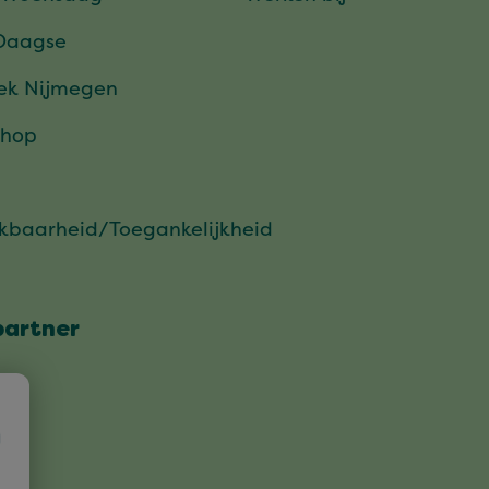
Daagse
ek Nijmegen
hop
ikbaarheid/Toegankelijkheid
partner