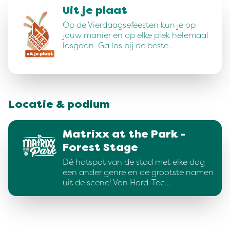
Uit je plaat
Op de Vierdaagsefeesten kun je op
jouw manier en op elke plek helemaal
losgaan. Ga los bij de beste…
Locatie & podium
Matrixx at the Park -
Forest Stage
Dé hotspot van de stad met elke dag
een ander genre en de grootste namen
uit de scene! Van Hard-Tec…