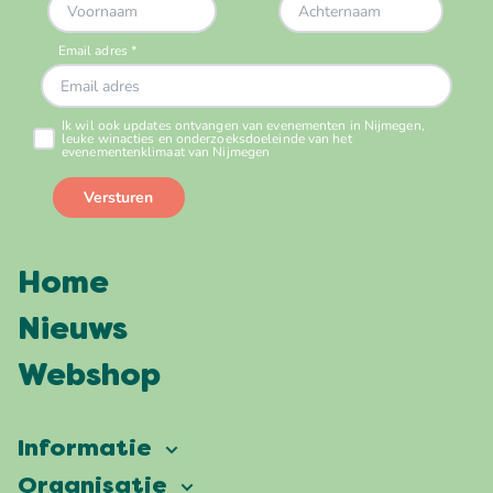
Home
Nieuws
Webshop
Informatie
Vierdaagsefeesten
Organisatie