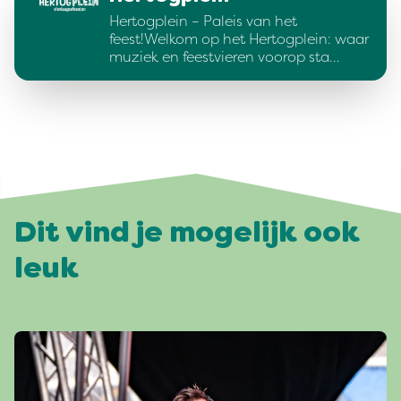
Hertogplein – Paleis van het
feest!Welkom op het Hertogplein: waar
muziek en feestvieren voorop sta…
Dit vind je mogelijk ook
leuk