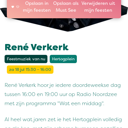
Opslaan in
Opslaan als
Verwijderen uit
mijn feesten
Must See
mijn feesten
René Verkerk
Feestmuziek van nu
Hertogplein
za 18 jul 15:30 - 16:00
René Verkerk hoor je iedere doordeweekse dag
tussen 16:00 en 19:00 uur op Radio Noordzee
met zijn programma "Wat een middag".
Al heel wat jaren zet ie het Hertogplein volledig