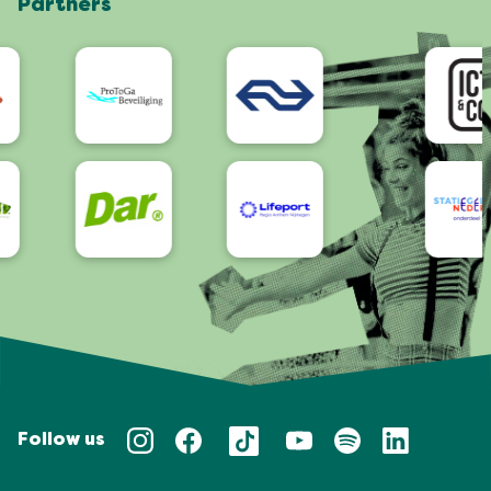
Partners
App
Bereikbaarheid/Toegankelijkheid
Follow us