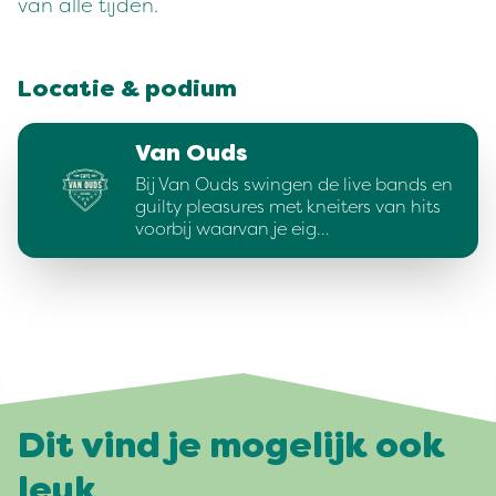
van alle tijden.
Locatie & podium
Van Ouds
Bij Van Ouds swingen de live bands en
guilty pleasures met kneiters van hits
voorbij waarvan je eig…
Dit vind je mogelijk ook
leuk