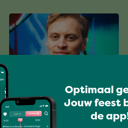
Optimaal ge
DEJAWU
Jouw feest b
de app!
Volledig programma