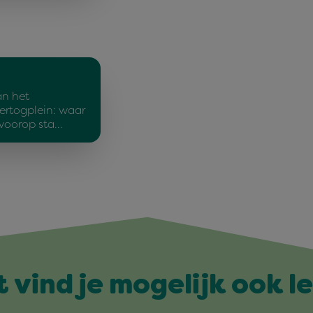
an het
ertogplein: waar
 voorop sta…
t vind je mogelijk ook l