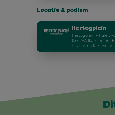
Locatie & podium
Hertogplein
Hertogplein – Paleis v
feest!Welkom op het H
muziek en feestvieren
Di