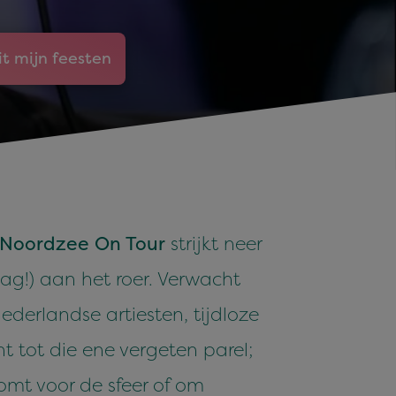
it mijn feesten
 Noordzee On Tour
strijkt neer
g!) aan het roer. Verwacht
derlandse artiesten, tijdloze
nt tot die ene vergeten parel;
komt voor de sfeer of om