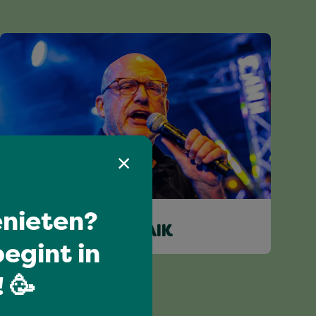
nieten?
WILCO VAN SCHAIK
egint in
 🥳