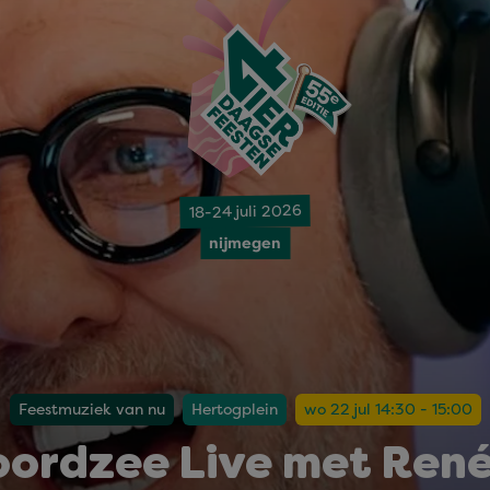
18-24 juli 2026
nijmegen
Feestmuziek van nu
Hertogplein
wo 22 jul 14:30 - 15:00
oordzee Live met René