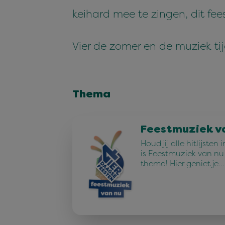
keihard mee te zingen, dit fee
Vier de zomer en de muziek ti
Thema
Feestmuziek v
Houd jij alle hitlijste
is Feestmuziek van n
thema! Hier geniet je…