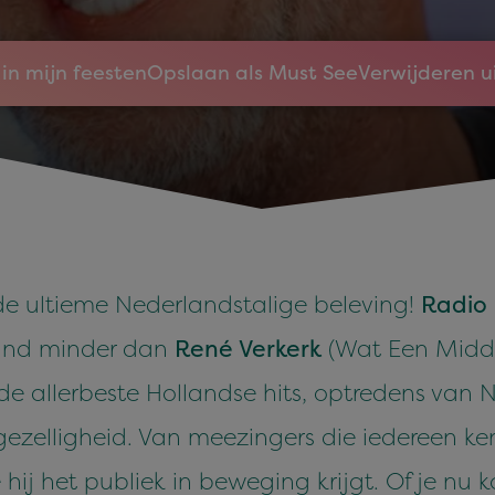
in mijn feesten
Opslaan als Must See
Verwijderen u
de ultieme Nederlandstalige beleving!
Radio
mand minder dan
René Verkerk
(Wat Een Midda
e allerbeste Hollandse hits, optredens van Ne
 gezelligheid. Van meezingers die iedereen ke
ij het publiek in beweging krijgt. Of je nu 