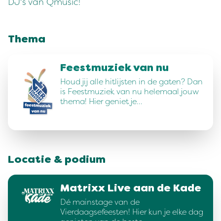
DJ's van Qmusic!
Thema
Feestmuziek van nu
Houd jij alle hitlijsten in de gaten? Dan
is Feestmuziek van nu helemaal jouw
thema! Hier geniet je…
Locatie & podium
Matrixx Live aan de Kade
Dé mainstage van de
Vierdaagsefeesten! Hier kun je elke dag