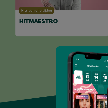
Hits van alle tijden
HITMAESTRO