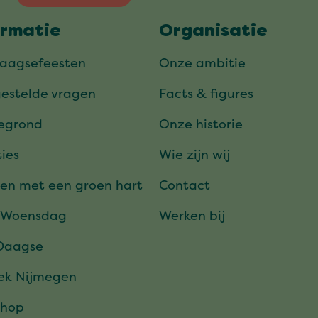
ormatie
Organisatie
daagsefeesten
Onze ambitie
gestelde vragen
Facts & figures
tegrond
Onze historie
ies
Wie zijn wij
en met een groen hart
Contact
 Woensdag
Werken bij
Daagse
ek Nijmegen
hop