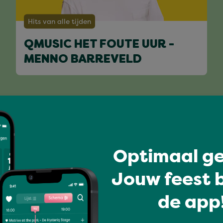
Hits van alle tijden
QMUSIC HET FOUTE UUR -
MENNO BARREVELD
Volledig programma
Optimaal ge
Jouw feest b
de app!