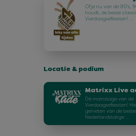
Of je nu van de 80's, 90
houdt, de beste classi
Vierdaagsefeesten! …
Locatie & podium
Matrixx Live a
Dé mainstage van de
Vierdaagsefeesten! Hie
genieten van de beste
Nederlandstalige …