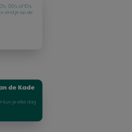
's, 00's of 10's
cs vind je op de
an de Kade
r kun je elke dag