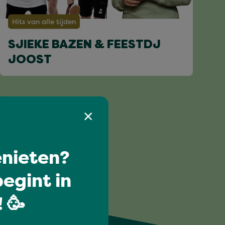
Hits van alle tijden
SJIEKE BAZEN & FEESTDJ
JOOST
nieten?
egint in
 🥳