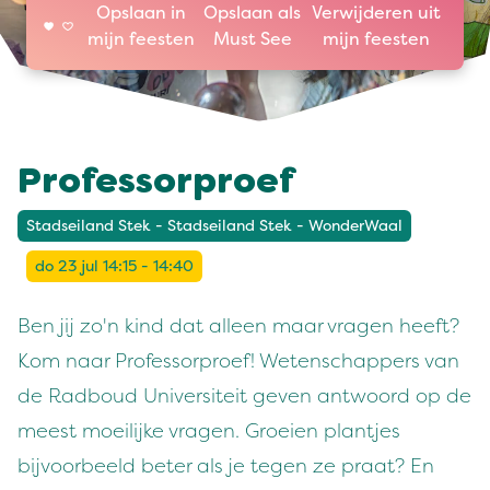
Opslaan in
Opslaan als
Verwijderen uit
mijn feesten
Must See
mijn feesten
Professorproef
Stadseiland Stek - Stadseiland Stek - WonderWaal
do 23 jul 14:15 - 14:40
Ben jij zo'n kind dat alleen maar vragen heeft?
Kom naar Professorproef! Wetenschappers van
de Radboud Universiteit geven antwoord op de
meest moeilijke vragen. Groeien plantjes
bijvoorbeeld beter als je tegen ze praat? En