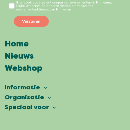
Home
Nieuws
Webshop
Informatie
Vierdaagsefeesten
Organisatie
Onze ambitie
Veelgestelde vragen
Speciaal voor
Partners
Facts & figures
Plattegrond
Vierdaagsefeesten Business
Onze historie
Locaties