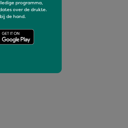
lledige programma,
dates over de drukte.
 bij de hand.