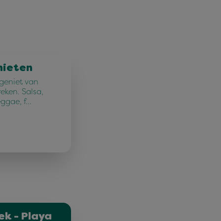
nieten
 geniet van
reken. Salsa,
eggae, f…
ek - Playa