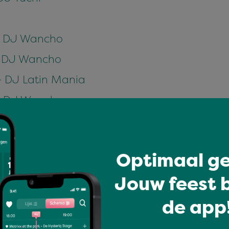
 - DJ Wancho
 - DJ Wancho
- DJ Latin Mania
 - DJ Wancho
 - DJ Latin Mania
Optimaal ge
 DJ Wancho
Jouw feest b
 DJ Wancho
Miss Salsabila
de app!
J Didier