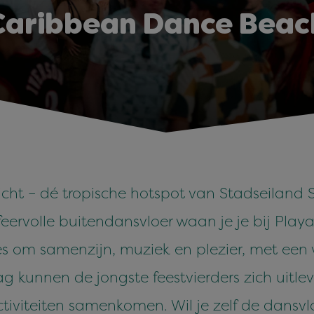
Caribbean Dance Beac
cht – dé tropische hotspot van Stadseiland S
feervolle buitendansvloer waan je je bij Pla
lles om samenzijn, muziek en plezier, met een
g kunnen de jongste feestvierders zich uitlev
tiviteiten samenkomen. Wil je zelf de dansvl