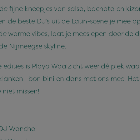
e de fijne kneepjes van salsa, bachata en ki
 de beste DJ’s uit de Latin-scene je mee op 
de warme vibes, laat je meeslepen door de d
e Nijmeegse skyline.
 edities is Playa Waalzicht weer dé plek w
 klanken—bon bini en dans met ons mee. Het
e niet missen!
- DJ Wancho