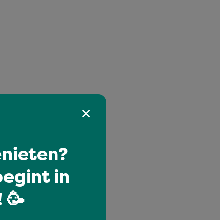
nieten?
egint in
 🥳