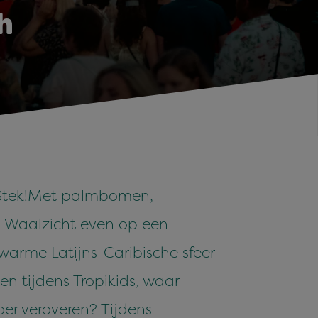
h
tek!
Met palmbomen,
ya Waalzicht even op een
 warme Latijns-Caribische sfeer
en tijdens Tropikids, waar
oer veroveren? Tijdens