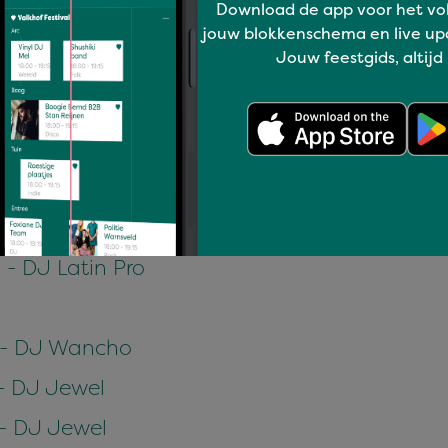
Download de app voor het vo
- DJ Wancho
jouw blokkenschema en live up
Jouw feestgids, altijd
 - DJ Wancho
 - DJ Wancho
- DJ Latin Pro
 - DJ Lady Jay
- DJ Latin Pro
0 - DJ Wancho
 - DJ Jewel
 - DJ Jewel