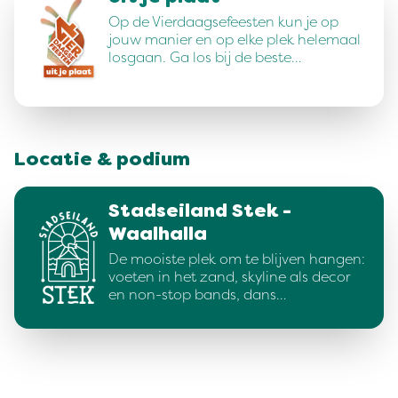
Op de Vierdaagsefeesten kun je op
jouw manier en op elke plek helemaal
losgaan. Ga los bij de beste…
Locatie & podium
Stadseiland Stek -
Waalhalla
De mooiste plek om te blijven hangen:
voeten in het zand, skyline als decor
en non-stop bands, dans…