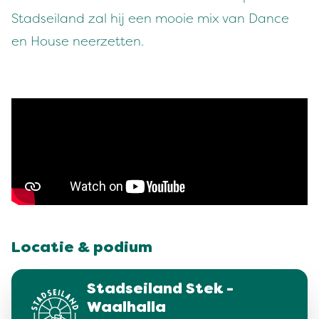
Stadseiland zal hij een mooie mix van Dance
en House neerzetten.
Locatie & podium
Stadseiland Stek -
Waalhalla