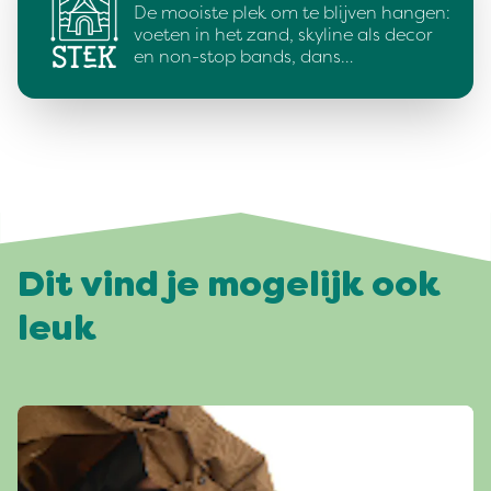
De mooiste plek om te blijven hangen:
voeten in het zand, skyline als decor
en non-stop bands, dans…
Dit vind je mogelijk ook
leuk