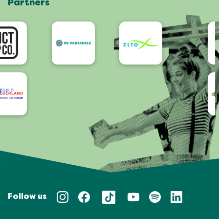
Partners
App
Bereikbaarheid/Toegankelijkheid
Follow us