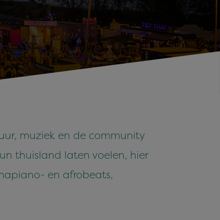
ltuur, muziek en de community
un thuisland laten voelen, hier
mapiano- en afrobeats,