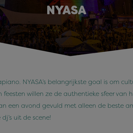
NYASA
piano. NYASA’s belangrijkste goal is om cu
feesten willen ze de authentieke sfeer van h
an een avond gevuld met alleen de beste a
dj’s uit de scene!