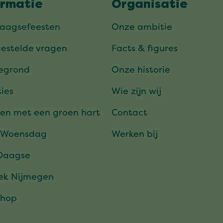
ormatie
Organisatie
daagsefeesten
Onze ambitie
gestelde vragen
Facts & figures
tegrond
Onze historie
ies
Wie zijn wij
en met een groen hart
Contact
 Woensdag
Werken bij
Daagse
ek Nijmegen
hop