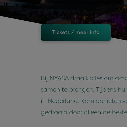
Tickets / meer info
Bij NYASA draait alles om ama
samen te brengen. Tijdens hun 
in Nederland. Kom genieten v
gedraaid door alleen de beste 