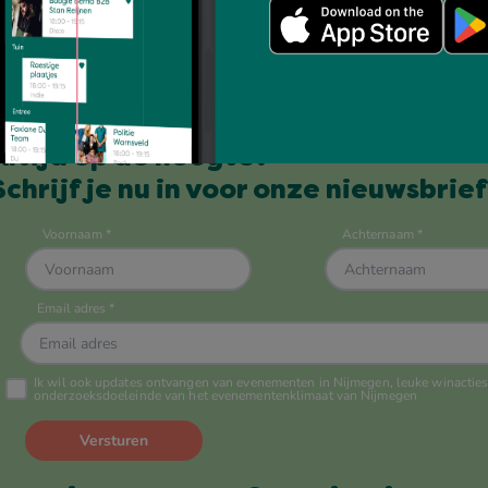
Altijd op de hoogte?
Schrijf je nu in voor onze nieuwsbrief