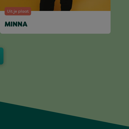
Uit je plaat
MINNA