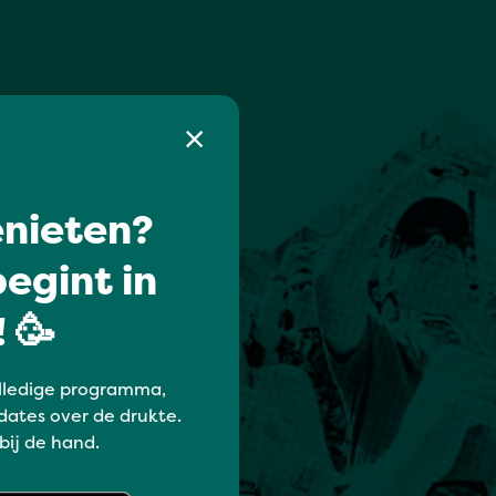
nieten?
egint in
 🥳
lledige programma,
dates over de drukte.
 bij de hand.