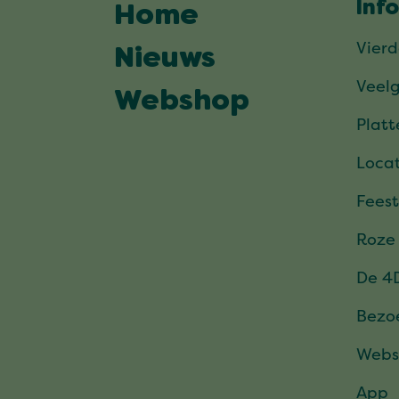
Inf
Home
Vier
Nieuws
Veel
Webshop
Plat
Locat
Feest
Roze
De 4
Bezo
Webs
App