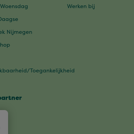
 Woensdag
Werken bij
Daagse
ek Nijmegen
hop
ikbaarheid/Toegankelijkheid
partner