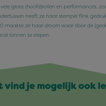
ele grote (hoofd)rollen en performances, zoals
 ondertussen heeft ze haar stempel flink gedr
0 maakte ze haar droom waar door de (gede
cal binnen te slepen.
t vind je mogelijk ook l