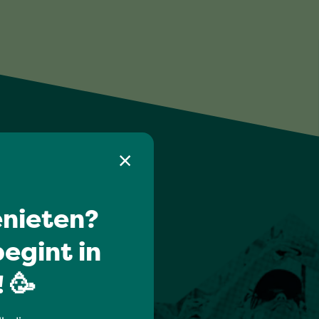
nieten?
egint in
 🥳