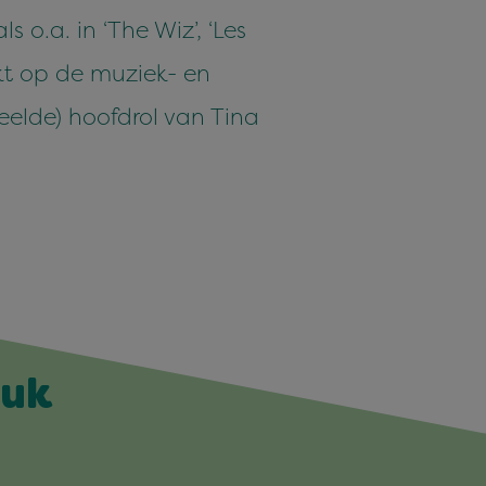
 o.a. in ‘The Wiz’, ‘Les
ukt op de muziek- en
elde) hoofdrol van Tina
euk