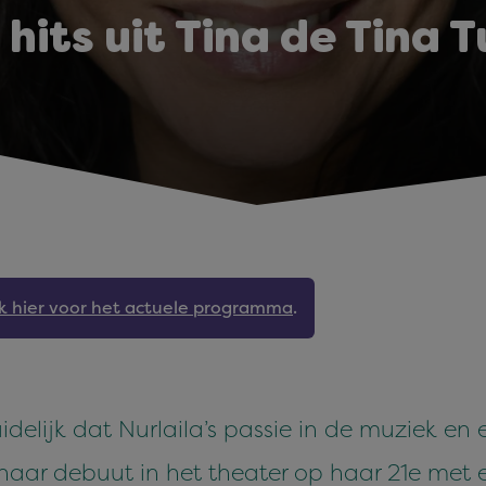
 hits uit Tina de Tina 
jk hier voor het actuele programma
.
uidelijk dat Nurlaila’s passie in de muziek en
haar debuut in het theater op haar 21e met 