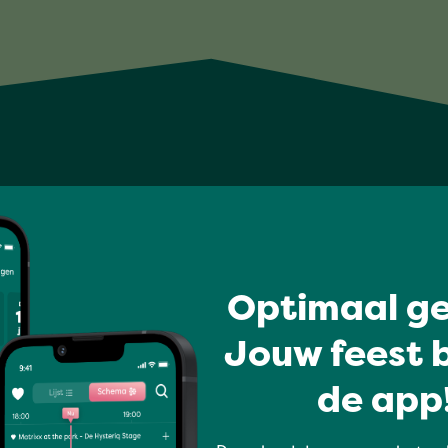
Optimaal ge
Jouw feest b
de app!