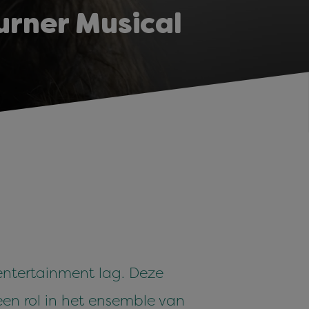
Turner Musical
 entertainment lag. Deze
een rol in het ensemble van