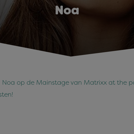
Noa
n Noa op de Mainstage van Matrixx at the 
sten!