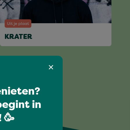
Uit je plaat
KRATER
nieten?
egint in
 🥳