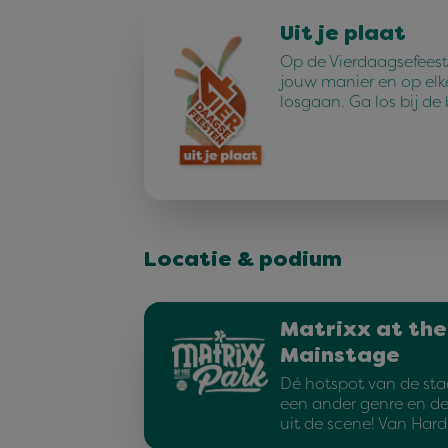
Uit je plaat
Op de Vierdaagsefeest
jouw manier en op elk
losgaan. Ga los bij de
Locatie & podium
Matrixx at the
Mainstage
Dé hotspot van de sta
een ander genre en d
uit de scene! Van Har