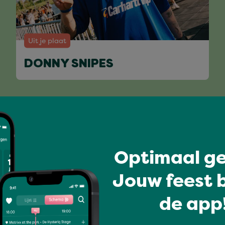
Uit je plaat
DONNY SNIPES
Volledig programma
Optimaal ge
Jouw feest b
de app!