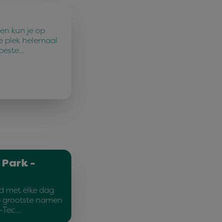
en kun je op
e plek helemaal
 beste…
 Park -
d met elke dag
e grootste namen
d-Tec…