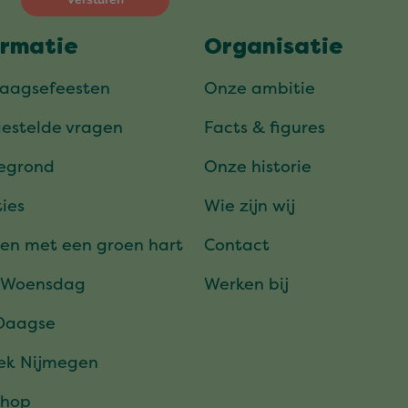
ormatie
Organisatie
daagsefeesten
Onze ambitie
gestelde vragen
Facts & figures
tegrond
Onze historie
ies
Wie zijn wij
en met een groen hart
Contact
 Woensdag
Werken bij
Daagse
ek Nijmegen
hop