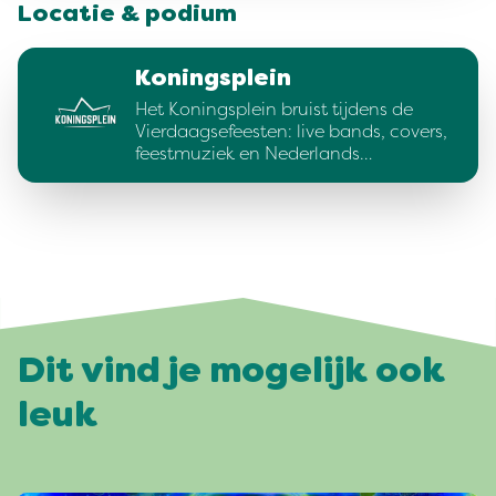
Locatie & podium
Koningsplein
Het Koningsplein bruist tijdens de
Vierdaagsefeesten: live bands, covers,
feestmuziek en Nederlands…
Dit vind je mogelijk ook
leuk