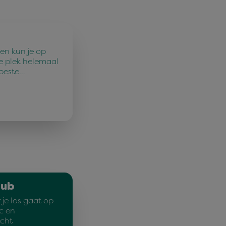
en kun je op
e plek helemaal
 beste…
lub
je los gaat op
c en
cht