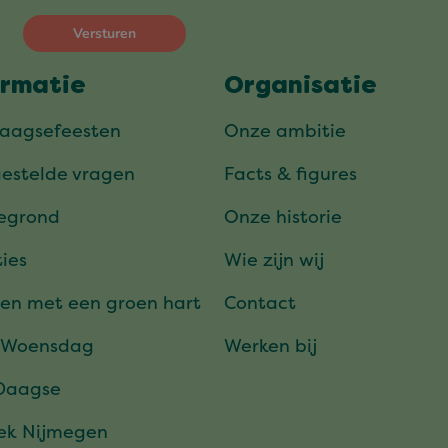
ormatie
Organisatie
daagsefeesten
Onze ambitie
gestelde vragen
Facts & figures
tegrond
Onze historie
ies
Wie zijn wij
en met een groen hart
Contact
 Woensdag
Werken bij
Daagse
ek Nijmegen