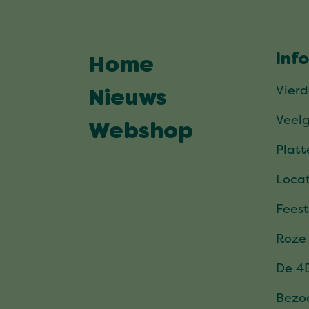
Inf
Home
Vier
Nieuws
Veel
Webshop
Plat
Locat
Feest
Roze
De 4
Bezo