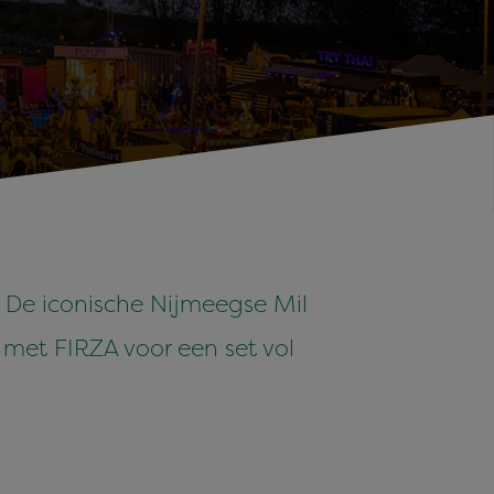
 De iconische Nijmeegse Mil
 met FIRZA voor een set vol