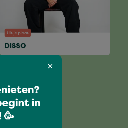
Uit je plaat
DISSO
nieten?
egint in
 🥳