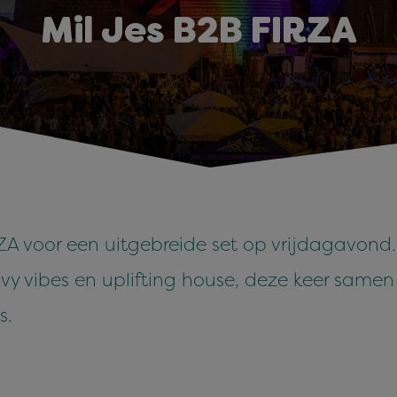
Mil Jes B2B FIRZA
A voor een uitgebreide set op vrijdagavond.
vy vibes en uplifting house, deze keer samen
s.