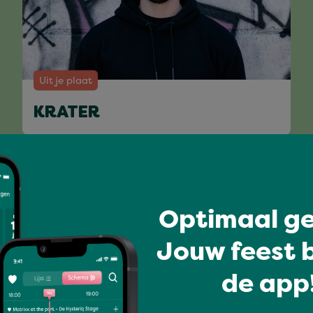
Uit je plaat
KRATER
Volledig programma
Optimaal ge
Jouw feest b
de app!