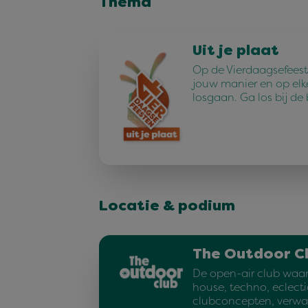
Thema
Uit je plaat
Op de Vierdaagsefeest
jouw manier en op elk
losgaan. Ga los bij de
Locatie & podium
The Outdoor C
De open-air club waar 
house, techno, eclecti
clubconcepten, verwa