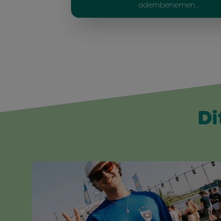
adembenemen…
Di