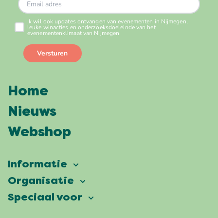
Home
Nieuws
Webshop
Informatie
Vierdaagsefeesten
Organisatie
Onze ambitie
Veelgestelde vragen
Speciaal voor
Partners
Facts & figures
Plattegrond