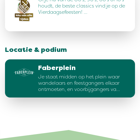
houdt, de beste classics vind je op de
Vierdaagsefeesten! …
Locatie & podium
Faberplein
Je staat midden op het plein waar
wandelaars en feestgangers elkaar
ontmoeten, en voorbijgangers va…