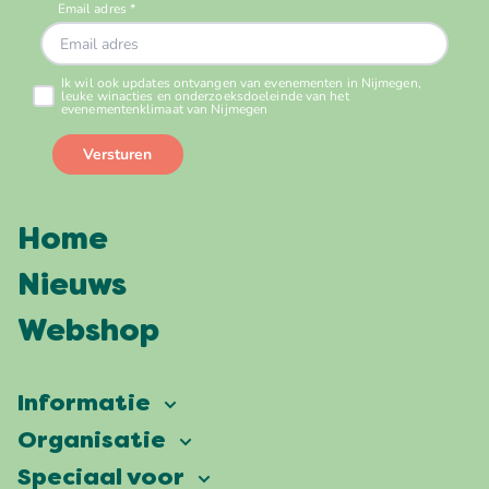
Home
Nieuws
Webshop
Informatie
Vierdaagsefeesten
Organisatie
Onze ambitie
Veelgestelde vragen
Speciaal voor