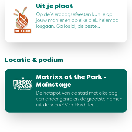
Uit je plaat
Op de Vierdaagsefeesten kun je op
jouw manier en op elke plek helemaal
losgaan. Ga los bij de beste…
Locatie & podium
Matrixx at the Park -
Mainstage
Dé hotspot van de stad met elke dag
een ander genre en de grootste namen
uit de scene! Van Hard-Tec…