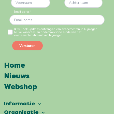
Home
Nieuws
Webshop
Informatie
Vierdaagsefeesten
Organisatie