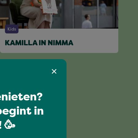
Kids
KAMILLA IN NIMMA
nieten?
egint in
 🥳