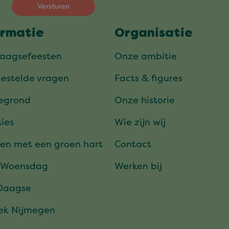
ormatie
Organisatie
daagsefeesten
Onze ambitie
gestelde vragen
Facts & figures
tegrond
Onze historie
ies
Wie zijn wij
en met een groen hart
Contact
 Woensdag
Werken bij
Daagse
ek Nijmegen