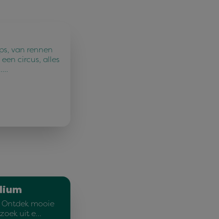
ps, van rennen
een circus, alles
n.…
dium
! Ontdek mooie
rzoek uit e…