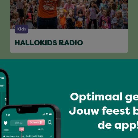
Kids
HALLOKIDS RADIO
Volledig programma
Optimaal ge
Jouw feest b
de app!