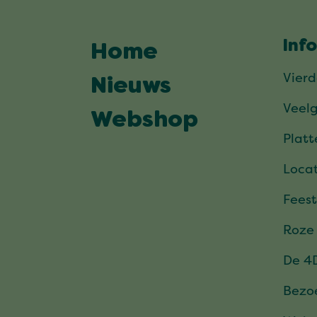
Inf
Home
Vier
Nieuws
Veel
Webshop
Plat
Locat
Feest
Roze
De 4
Bezo