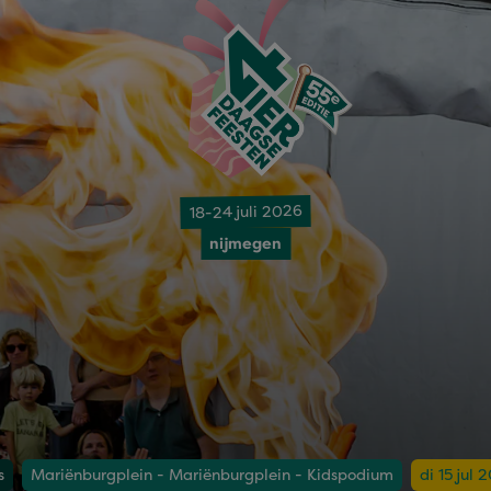
18-24 juli 2026
nijmegen
s
Mariënburgplein - Mariënburgplein - Kidspodium
di 15 jul 