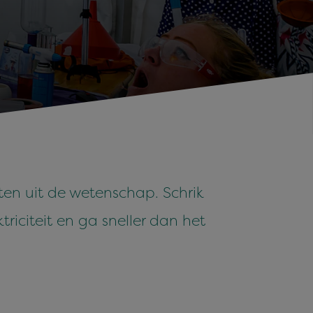
en uit de wetenschap. Schrik
triciteit en ga sneller dan het