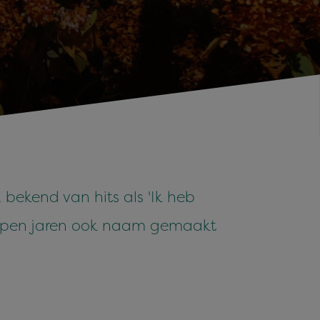
 bekend van hits als 'Ik heb
elopen jaren ook naam gemaakt