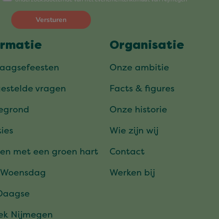
ormatie
Organisatie
daagsefeesten
Onze ambitie
gestelde vragen
Facts & figures
tegrond
Onze historie
ies
Wie zijn wij
en met een groen hart
Contact
 Woensdag
Werken bij
Daagse
ek Nijmegen