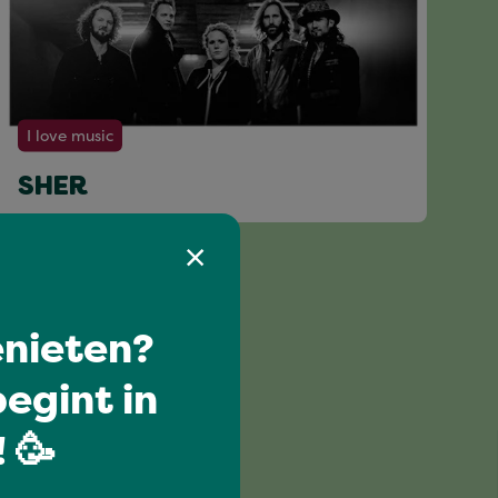
I love music
SHER
nieten?
egint in
 🥳