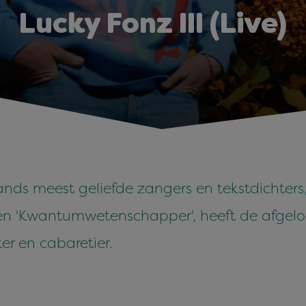
Lucky Fonz III (Live)
ands meest geliefde zangers en tekstdichters,
E' en 'Kwantumwetenschapper', heeft de afg
er en cabaretier.