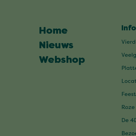
Inf
Home
Vier
Nieuws
Veel
Webshop
Plat
Locat
Feest
Roze
De 4
Bezo