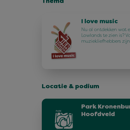
Thema
I love music
Nu al ontdekken wat e
Lowlands te zien is? V
muziekliefhebbers zijn
Locatie & podium
Park Kronenbur
Hoofdveld