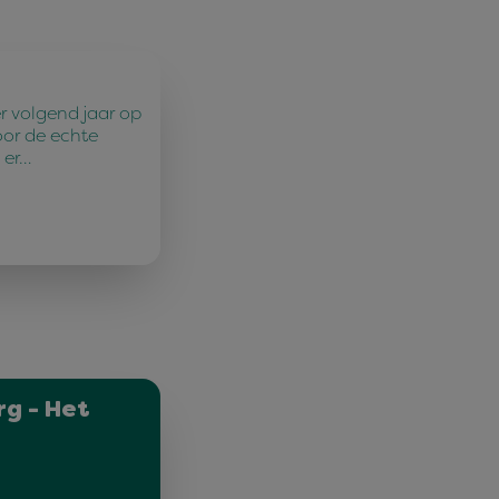
r volgend jaar op
oor de echte
 er…
g - Het