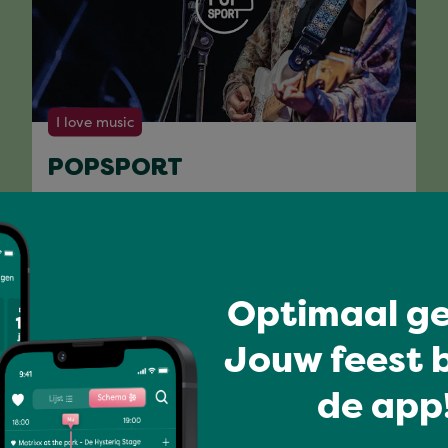
I love music
POPSPORT
Volledig programma
Optimaal ge
Jouw feest b
de app!