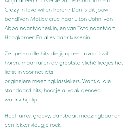
Altijd al een rockversie van Eternal flame of
Crazy in love willen horen? Dan is dit jouw
band!Van Motley crue naar Elton John, van
Abba naar Maneskin, en van Toto naar Mart
Hoogkamer. En alles daar tussenin.
Ze spelen alle hits die jij op een avond wil
horen, maar ruilen de grootste cliché liedjes het
liefst in voor net iets
originelere meezingklassiekers. Want al die
standaard hits, hoor je al vaak genoeg
waarschijnlijk.
Heel funky, groovy, dansbaar, meezingbaar en
een lekker vleugje rock!