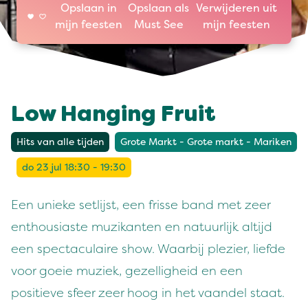
Opslaan in
Opslaan als
Verwijderen uit
mijn feesten
Must See
mijn feesten
Low Hanging Fruit
Hits van alle tijden
Grote Markt - Grote markt - Mariken
do 23 jul 18:30 - 19:30
Een unieke setlijst, een frisse band met zeer
enthousiaste muzikanten en natuurlijk altijd
een spectaculaire show. Waarbij plezier, liefde
voor goeie muziek, gezelligheid en een
positieve sfeer zeer hoog in het vaandel staat.