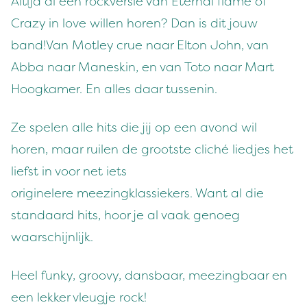
Altijd al een rockversie van Eternal flame of
Crazy in love willen horen? Dan is dit jouw
band!Van Motley crue naar Elton John, van
Abba naar Maneskin, en van Toto naar Mart
Hoogkamer. En alles daar tussenin.
Ze spelen alle hits die jij op een avond wil
horen, maar ruilen de grootste cliché liedjes het
liefst in voor net iets
originelere meezingklassiekers. Want al die
standaard hits, hoor je al vaak genoeg
waarschijnlijk.
Heel funky, groovy, dansbaar, meezingbaar en
een lekker vleugje rock!