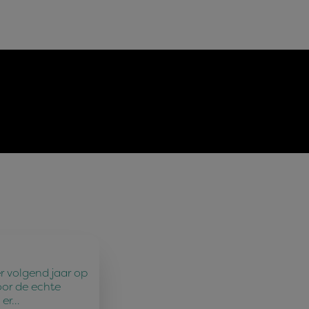
r volgend jaar op
oor de echte
 er…