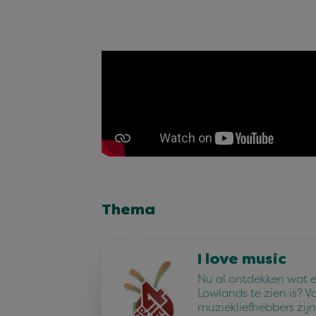
Thema
I love music
Nu al ontdekken wat e
Lowlands te zien is? V
muziekliefhebbers zijn