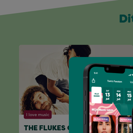
Di
I love music
THE FLUKES OF SENDINGTON