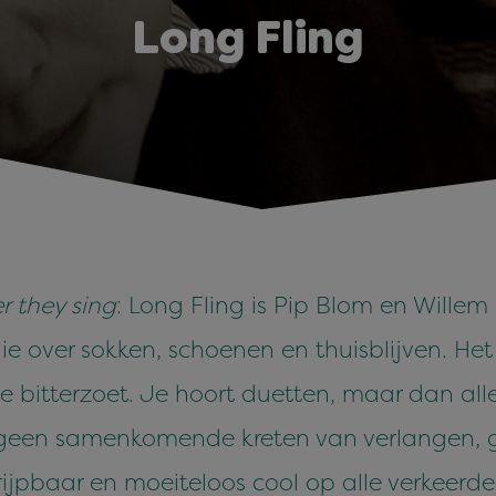
Long Fling
r they sing
: Long Fling is Pip Blom en Willem
e over sokken, schoenen en thuisblijven. Het 
e bitterzoet. Je hoort duetten, maar dan all
geen samenkomende kreten van verlangen, g
rijpbaar en moeiteloos cool op alle verkeerd