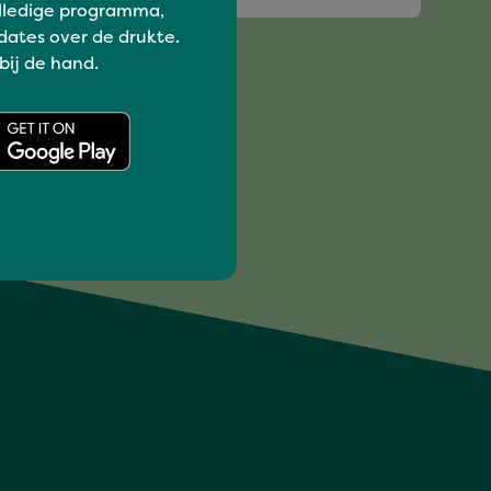
lledige programma,
dates over de drukte.
 bij de hand.