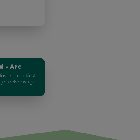
l - Arc
avoriete artiest.
e je toekomstige