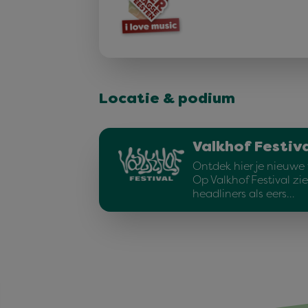
Locatie & podium
Valkhof Festiva
Ontdek hier je nieuwe f
Op Valkhof Festival zi
headliners als eers…