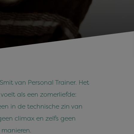
 Smit van Personal Trainer. Het
voelt als een zomerliefde:
een in de technische zin van
een climax en zelfs geen
e manieren.