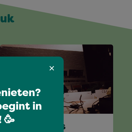
euk
nieten?
egint in
I love music
 🥳
SEARCH RESULTS