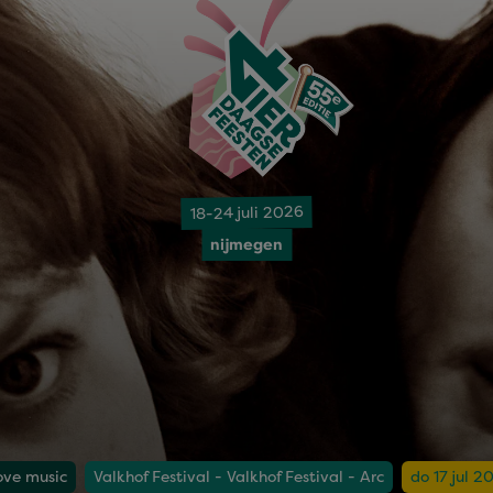
18-24 juli 2026
nijmegen
love music
Valkhof Festival - Valkhof Festival - Arc
do 17 jul 2