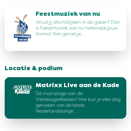
Feestmuziek van nu
Houd jij alle hitlijsten in de gaten? Dan
is Feestmuziek van nu helemaal jouw
thema! Hier geniet je…
Locatie & podium
Matrixx Live aan de Kade
Dé mainstage van de
Vierdaagsefeesten! Hier kun je elke dag
genieten van de beste
Nederlandstalige …