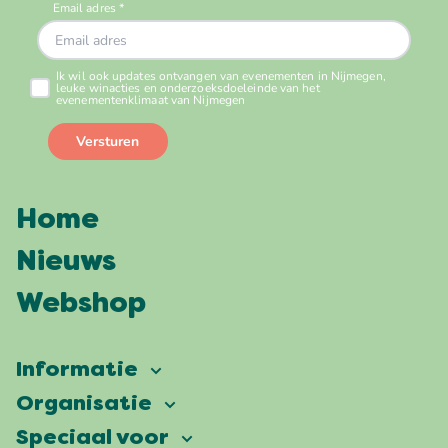
Home
Nieuws
Webshop
Informatie
Vierdaagsefeesten
Organisatie
Onze ambitie
Veelgestelde vragen
Speciaal voor