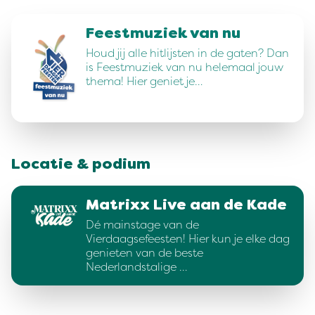
Feestmuziek van nu
Houd jij alle hitlijsten in de gaten? Dan
is Feestmuziek van nu helemaal jouw
thema! Hier geniet je…
Locatie & podium
Matrixx Live aan de Kade
Dé mainstage van de
Vierdaagsefeesten! Hier kun je elke dag
genieten van de beste
Nederlandstalige …