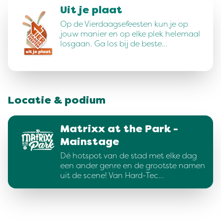
Uit je plaat
Op de Vierdaagsefeesten kun je op
jouw manier en op elke plek helemaal
losgaan. Ga los bij de beste…
Locatie & podium
Matrixx at the Park -
Mainstage
Dé hotspot van de stad met elke dag
een ander genre en de grootste namen
uit de scene! Van Hard-Tec…