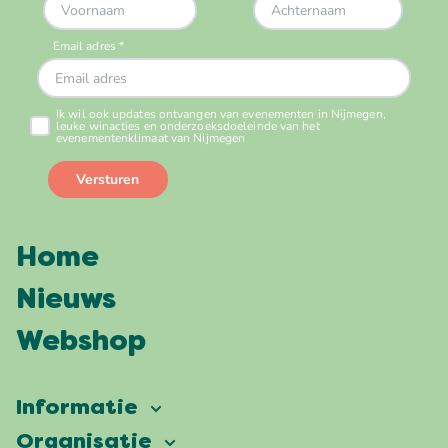
Home
Nieuws
Webshop
Informatie
Vierdaagsefeesten
Organisatie