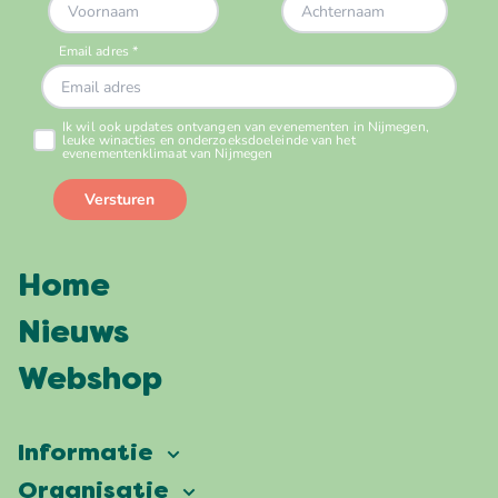
Home
Nieuws
Webshop
Informatie
Vierdaagsefeesten
Organisatie