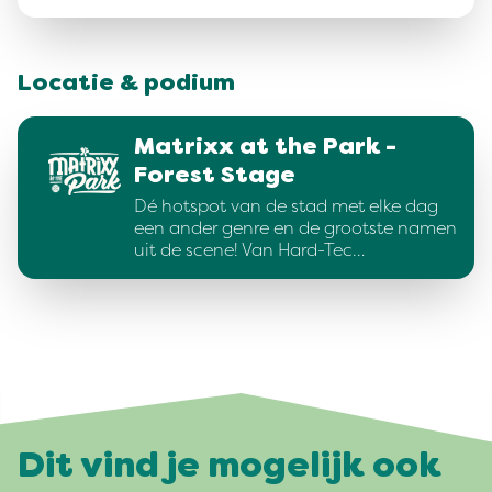
Locatie & podium
Matrixx at the Park -
Forest Stage
Dé hotspot van de stad met elke dag
een ander genre en de grootste namen
uit de scene! Van Hard-Tec…
Dit vind je mogelijk ook