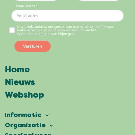
Home
Nieuws
Webshop
Informatie
Vierdaagsefeesten
Organisatie
Onze ambitie
Veelgestelde vragen